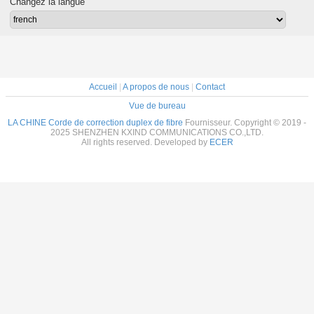
Changez la langue
simple de
G657A2 Corning
DX LC/UPC
OM4 LSZ
G657B3 3,0
Kevlar TPU
Accueil
|
A propos de nous
|
Contact
Vue de bureau
LA CHINE Corde de correction duplex de fibre
Fournisseur. Copyright © 2019 -
2025 SHENZHEN KXIND COMMUNICATIONS CO.,LTD.
All rights reserved. Developed by
ECER