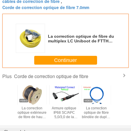
câbles de correction de fibre
,
Corde de correction optique de fibre 7.0mm
La correction optique de fibre du
multiplex LC Uniboot de FTTH
attachent 7.0mm 36 noyaux
G657. SM d'A2 LSZH 40m
Continuer
Corde de correction optique de fibre
Plus
orrection
La correction
Armure optique
La correction
La corre
de fibre
optique extérieure
IP68 SC/APC
optique de fibre
optique du
lex mode
de fibre de haute
5,0/3,0 de la
blindée de duplex
fibre mul
e d'UPC
résistance de
corde de
attachent 3,0 le
de KEXIN
t 2.0mm
FTTH attachent la
correction de fibre
connecteur
LC Uni
t Lszh 3m
construction
noire LSZH
d'intérieur de SOS
attachent