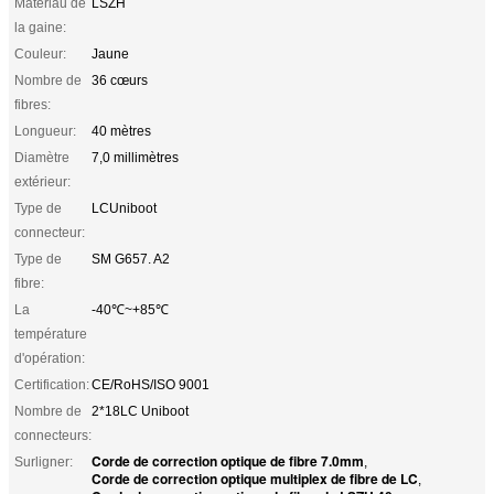
Matériau de
LSZH
la gaine:
Couleur:
Jaune
Nombre de
36 cœurs
fibres:
Longueur:
40 mètres
Diamètre
7,0 millimètres
extérieur:
Type de
LCUniboot
connecteur:
Type de
SM G657. A2
fibre:
La
-40℃~+85℃
température
d'opération:
Certification:
CE/RoHS/ISO 9001
Nombre de
2*18LC Uniboot
connecteurs:
Corde de correction optique de fibre 7.0mm
Surligner:
,
Corde de correction optique multiplex de fibre de LC
,