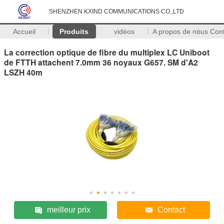
SHENZHEN KXIND COMMUNICATIONS CO.,LTD
Accueil
Produits
vidéos
A propos de nous
Con
La correction optique de fibre du multiplex LC Uniboot
de FTTH attachent 7.0mm 36 noyaux G657. SM d'A2
LSZH 40m
meilleur prix
Contact