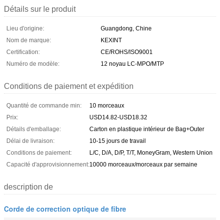
Détails sur le produit
Lieu d'origine:
Guangdong, Chine
Nom de marque:
KEXINT
Certification:
CE/ROHS/ISO9001
Numéro de modèle:
12 noyau LC-MPO/MTP
Conditions de paiement et expédition
Quantité de commande min:
10 morceaux
Prix:
USD14.82-USD18.32
Détails d'emballage:
Carton en plastique intérieur de Bag+Outer
Délai de livraison:
10-15 jours de travail
Conditions de paiement:
L/C, D/A, D/P, T/T, MoneyGram, Western Union
Capacité d'approvisionnement:
10000 morceaux/morceaux par semaine
description de
Corde de correction optique de fibre