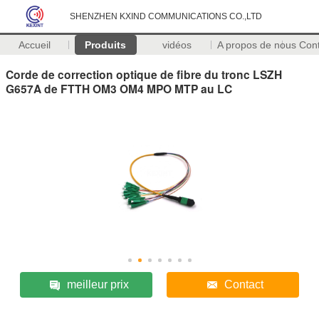
SHENZHEN KXIND COMMUNICATIONS CO.,LTD
Accueil
Produits
vidéos
A propos de nous
Con
Corde de correction optique de fibre du tronc LSZH
G657A de FTTH OM3 OM4 MPO MTP au LC
meilleur prix
Contact