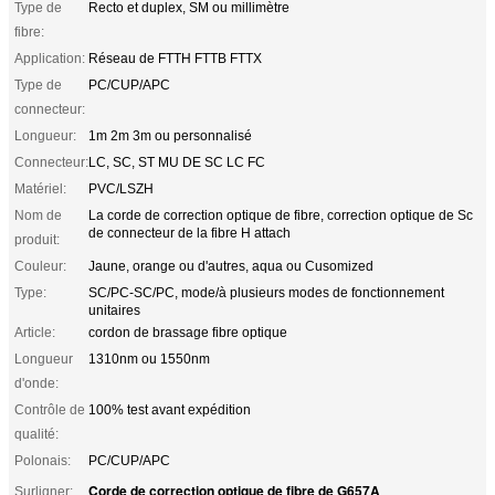
Type de
Recto et duplex, SM ou millimètre
fibre:
Application:
Réseau de FTTH FTTB FTTX
Type de
PC/CUP/APC
connecteur:
Longueur:
1m 2m 3m ou personnalisé
Connecteur:
LC, SC, ST MU DE SC LC FC
Matériel:
PVC/LSZH
Nom de
La corde de correction optique de fibre, correction optique de Sc
de connecteur de la fibre H attach
produit:
Couleur:
Jaune, orange ou d'autres, aqua ou Cusomized
Type:
SC/PC-SC/PC, mode/à plusieurs modes de fonctionnement
unitaires
Article:
cordon de brassage fibre optique
Longueur
1310nm ou 1550nm
d'onde:
Contrôle de
100% test avant expédition
qualité:
Polonais:
PC/CUP/APC
Corde de correction optique de fibre de G657A
Surligner:
,