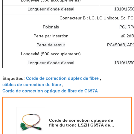
Longueur d'onde d'essai
1310/155
Connecteur B : LC, LC Uniboot, Sc, FC,
Polonais
PC, RP
Perte par insertion
≤0.2dB
Perte de retour
PC≥50dB, AP
Longévité (500 accouplements)
Longueur d'onde d'essai
1310/155
Corde de correction duplex de fibre
Étiquettes:
,
câbles de correction de fibre
,
Corde de correction optique de fibre de G657A
Corde de correction optique de
fibre du tronc LSZH G657A de
FTTH OM3 OM4 MPO MTP au LC