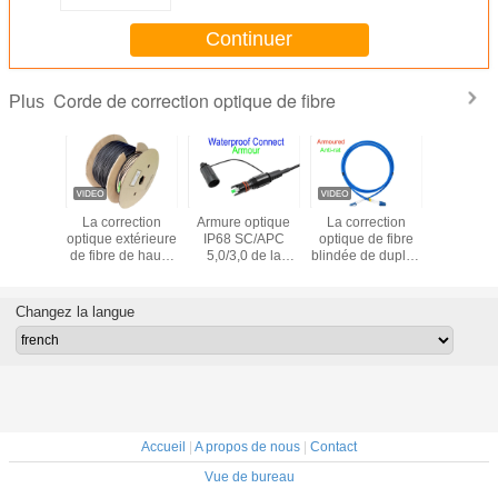
Continuer
Corde de correction optique de fibre
Plus
orrection
La correction
Armure optique
La correction
La corre
de fibre
optique extérieure
IP68 SC/APC
optique de fibre
optique du
lex mode
de fibre de haute
5,0/3,0 de la
blindée de duplex
fibre mul
e d'UPC
résistance de
corde de
attachent 3,0 le
de KEXIN
t 2.0mm
FTTH attachent la
correction de fibre
connecteur
LC Uni
t Lszh 3m
construction
noire LSZH
d'intérieur de SOS
attachent
Changez la langue
simple de
G657A2 Corning
DX LC/UPC
OM4 LSZ
G657B3 3,0
Kevlar TPU
Accueil
|
A propos de nous
|
Contact
Vue de bureau