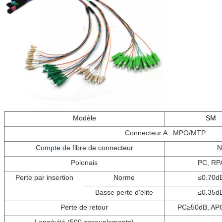
Modèle
SM
Connecteur A : MPO/MTP
Compte de fibre de connecteur
N
Polonais
PC, RP
Perte par insertion
Norme
≤0.70d
Basse perte d'élite
≤0.35d
Perte de retour
PC≥50dB, AP
Longévité (500 accouplements)