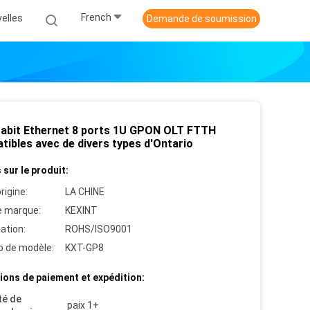
French
elles
Demande de soumission
gabit Ethernet 8 ports 1U GPON OLT FTTH
tibles avec de divers types d'Ontario
 sur le produit:
rigine:
LA CHINE
 marque:
KEXINT
cation:
ROHS/ISO9001
 de modèle:
KXT-GP8
ions de paiement et expédition:
té de
paix 1+