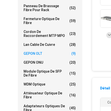
Panneau De Brassage
(52)
Fibre Pour Rack
Fermeture Optique De
(59)
Fibre
Cordon De
(23)
Raccordement MTP MPO
Lan Cable De Cuivre
(28)
GEPON OLT
(9)
GEPON ONU
(20)
Module Optique De SFP
(15)
De Fibre
WDM Optique
(25)
Détail
Atténuateur Optique De
(16)
Fibre
Co
Adaptateurs Optiques De
(45)
Fibre