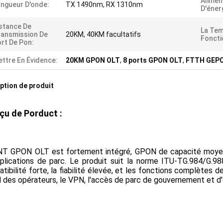
Alimen
ngueur D'onde:
TX 1490nm, RX 1310nm
D'éner
stance De
La Tem
ansmission De
20KM, 40KM facultatifs
Foncti
rt De Pon:
ttre En Évidence:
20KM GPON OLT
,
8 ports GPON OLT
,
FTTH GEP
ption de produit
çu de Porduct :
T GPON OLT est fortement intégré, GPON de capacité moyenne
plications de parc. Le produit suit la norme ITU-TG.984/G.988 
tibilité forte, la fiabilité élevée, et les fonctions complètes de l
des opérateurs, le VPN, l'accès de parc de gouvernement et d'e