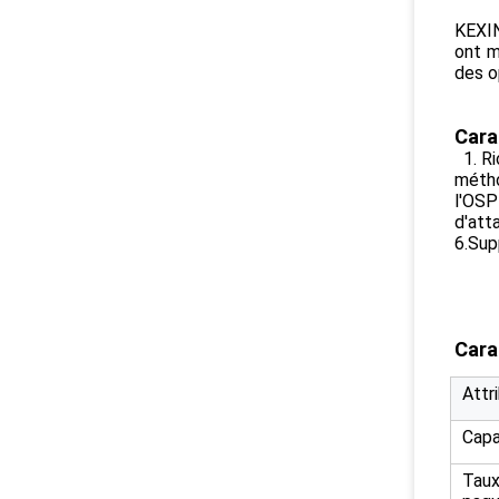
KEXIN
ont m
des o
Carac
1. R
métho
l'OSP
d'att
6.Sup
Cara
Attr
Capa
Taux