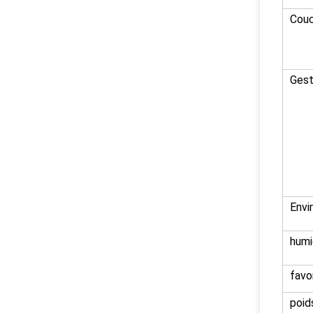
Couc
Gest
Envi
humi
favo
poid