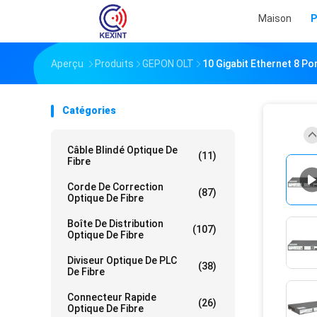
Maison
P
Aperçu
Produits
GEPON OLT
10 Gigabit Ethernet 8 P
Catégories
Câble Blindé Optique De
(11)
Fibre
Corde De Correction
(87)
Optique De Fibre
Boîte De Distribution
(107)
Optique De Fibre
Diviseur Optique De PLC
(38)
De Fibre
Connecteur Rapide
(26)
Optique De Fibre