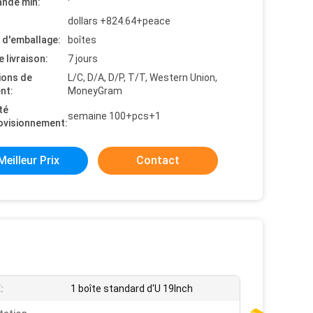
nde min:
dollars +824.64+peace
s d'emballage:
boîtes
e livraison:
7 jours
ions de
L/C, D/A, D/P, T/T, Western Union,
nt:
MoneyGram
té
semaine 100+pcs+1
ovisionnement:
Meilleur Prix
Contact
:
1 boîte standard d'U 19Inch