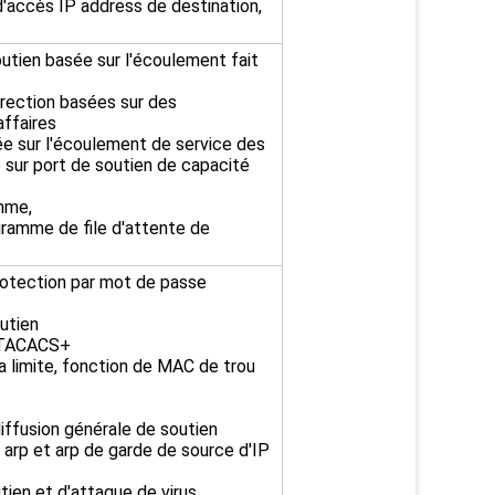
'accès IP address de destination,
outien basée sur l'écoulement fait
irection basées sur des
ffaires
sée sur l'écoulement de service des
e sur port de soutien de capacité
mme,
ramme de file d'attente de
protection par mot de passe
utien
s&TACACS+
 limite, fonction de MAC de trou
ffusion générale de soutien
 arp et arp de garde de source d'IP
ien et d'attaque de virus