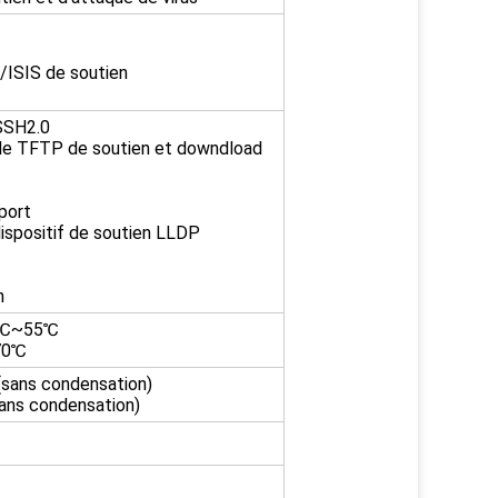
/ISIS de soutien
SSH2.0
 de TFTP de soutien et downdload
port
ispositif de soutien LLDP
n
10℃~55℃
~70℃
(sans condensation)
ans condensation)