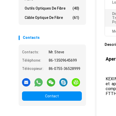
Lo
Outils Optiques De Fibre
(40)
Di
Câble Optique De Fibre
(61)
Tr
Po
Me
Contacts
Descri
Contacts:
Mr. Steve
Aper
Téléphone:
86-13509645699
Télécopieur:
86-0755-36528999
KEXIN
et ap
compa
FTTH 
Contact