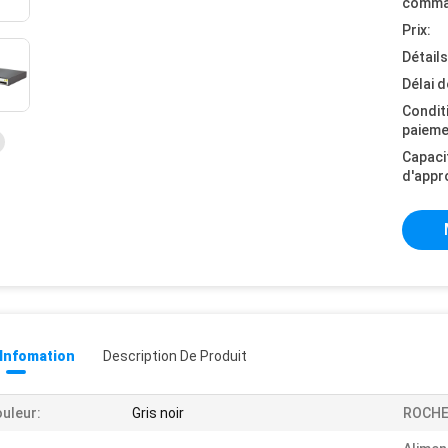
comma
Prix:
Détail
Délai d
Condit
paieme
Capaci
d'appr
 Infomation
Description De Produit
uleur:
Gris noir
ROCHE