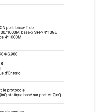
ON port, base-T de
100/1000M, base-x SFP/4*10GE
de 4*1000M
984/G.988
28
I
ue d'Ontario
et le protocole
inQ statique basé sur port et QinQ
ss de soutien