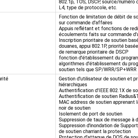
802.1p, TOS, DSCP, source/numéro d
L4, type de protocole, etc.
Fonction de limitation de débit de s
sur commande d'affaires
Appuis reflétant et fonctions de red
écoulements faits sur commande d'a
Inscription prioritaire de soutien ba
douanes, appui 802.1P, priorité basé
de remarque prioritaire de DSCP
fonction d'établissement du progra
algorithmes d'établissement du prog
soutien tels que SP/WRR/SP+WRR
rité
Gestion d'utilisateur de soutien et 
hiérarchiques
Authentification d'IEEE 802.1X de so
Authentification de soutien Radiu
MAC address de soutien apprenant la
noir de soutien
Isolement de port de soutien
Suppression de taux de message à di
Suppression d'inondation de Support
de soutien charriant la protection
Protection d'attaque de DOS de sout