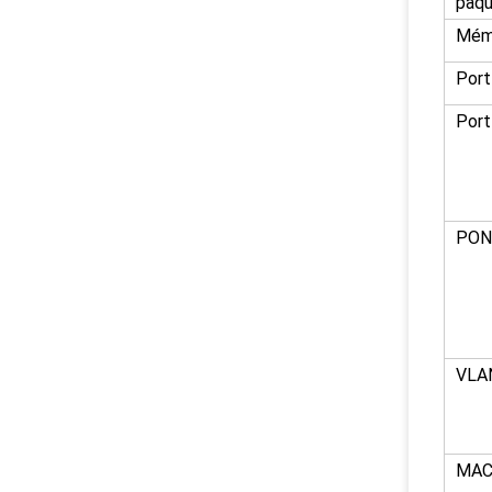
paq
Mémo
Port
Port
PON
VLA
MA