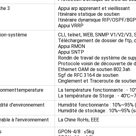
he 3
Appui arp apprenant et vieillissant
Itinéraire statique de soutien
Itinéraire dynamique RIP/OSPF/BGP
Appui VRRP
ion-système
CLI, telnet, WEB, SNMP V1/V2/V3, 
Téléchargement de dossier de ftp,
Appui RMON
Appui SNTP
Rondin de travail de système de sup
Protocole voisin de découverte de d
Ethernet OAM de soutien 802.3ah
Sgf de RFC 3164 de soutien
Cinglement et Traceroute de soutie
ronmenttemperature
La température fonctionnante : - 
La température de Storge : - 40℃
dité d'environnement
Humidité fonctionnante : 10%~95% 
Humidité de stockage : 10%~95% (s
rable à l'environnement
La Chine RoHs, EEE
s
GPON-4/8 : ≤5kg