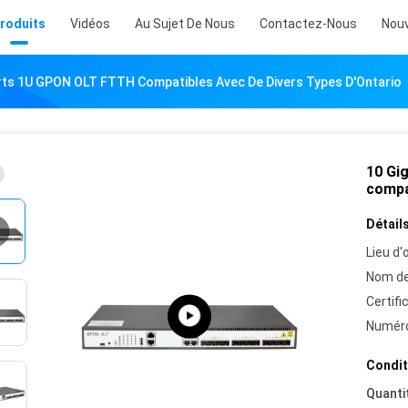
roduits
Vidéos
Au Sujet De Nous
Contactez-Nous
Nouv
orts 1U GPON OLT FTTH Compatibles Avec De Divers Types D'Ontario
10 Gi
compa
Détails
Lieu d'o
Nom de
Certifi
Numéro
Condit
Quanti