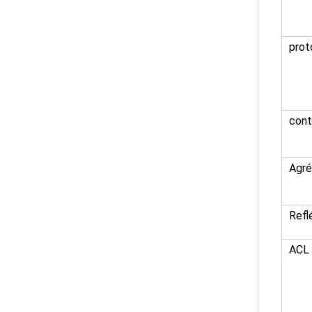
prot
cont
Agré
Refl
ACL