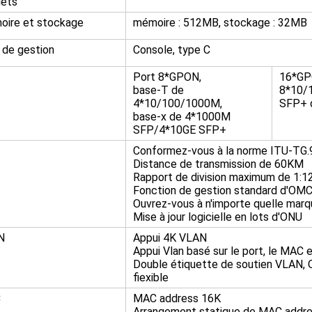
uets
ire et stockage
mémoire : 512MB, stockage : 32MB
 de gestion
Console, type C
Port 8*GPON,
16*GP
base-T de
8*10/
4*10/100/1000M,
SFP+ 
base-x de 4*1000M
SFP/4*10GE SFP+
Conformez-vous à la norme ITU-TG.
Distance de transmission de 60KM
Rapport de division maximum de 1:1
Fonction de gestion standard d'OMC
Ouvrez-vous à n'importe quelle marq
Mise à jour logicielle en lots d'ONU
N
Appui 4K VLAN
Appui Vlan basé sur le port, le MAC 
Double étiquette de soutien VLAN, Q
fiexible
C
MAC address 16K
Arrangement statique de MAC addre