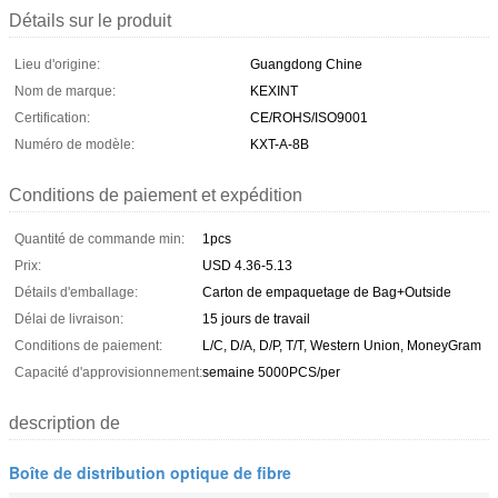
Détails sur le produit
Lieu d'origine:
Guangdong Chine
Nom de marque:
KEXINT
Certification:
CE/ROHS/ISO9001
Numéro de modèle:
KXT-A-8B
Conditions de paiement et expédition
Quantité de commande min:
1pcs
Prix:
USD 4.36-5.13
Détails d'emballage:
Carton de empaquetage de Bag+Outside
Délai de livraison:
15 jours de travail
Conditions de paiement:
L/C, D/A, D/P, T/T, Western Union, MoneyGram
Capacité d'approvisionnement:
semaine 5000PCS/per
description de
Boîte de distribution optique de fibre