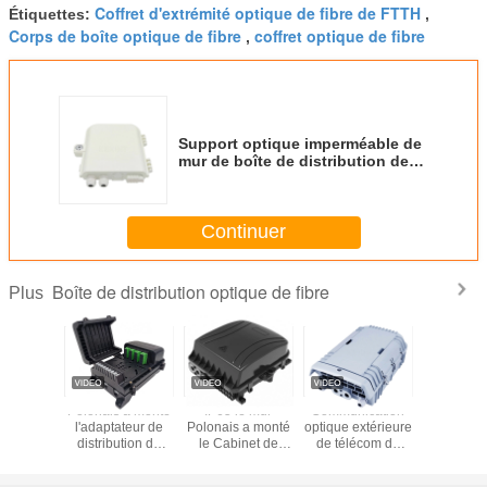
Coffret d'extrémité optique de fibre de FTTH
Étiquettes:
,
Corps de boîte optique de fibre
coffret optique de fibre
,
Support optique imperméable de
mur de boîte de distribution de
fibre de KEXINT IP65 FTTH
Continuer
Boîte de distribution optique de fibre
Plus
T FTTH
Polonais a monté
IP65 le mur
Communication
KEXINT I
Optique
l'adaptateur de
Polonais a monté
optique extérieure
met 
e De
distribution de
le Cabinet de
de télécom de
communica
tion KXT-
fibre de boîte de
distribution de
boîte de
mur de 
 Noyaux
noyaux optiques
fibre optique de
distribution de
optique P