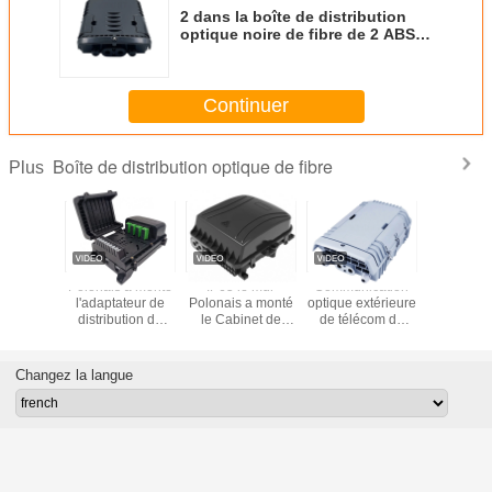
2 dans la boîte de distribution
optique noire de fibre de 2 ABS
de PC KEXINT FTTH IP65
imperméable
Continuer
Boîte de distribution optique de fibre
Plus
T FTTH
Polonais a monté
IP65 le mur
Communication
KEXINT I
Optique
l'adaptateur de
Polonais a monté
optique extérieure
met 
e De
distribution de
le Cabinet de
de télécom de
communica
tion KXT-
fibre de boîte de
distribution de
boîte de
mur de 
 Noyaux
noyaux optiques
fibre optique de
distribution de
optique P
ur IP68
de Sc 16 ou de
fermeture
fibre de PLC IP65
de corps d
Changez la langue
e Noir
noyaux de LC 32
d'épissure
de FTTH
de distrib
fermet
d'épissur