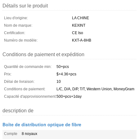
Détails sur le produit
Lieu d'origine:
LA CHINE
Nom de marque:
KEXINT
Certification:
CE Iso
Numéro de modèle:
KXT-A-8HB
Conditions de paiement et expédition
Quantité de commande min:
50+pcs
Prix:
$+4.36+pcs
Délai de livraison:
10
Conditions de paiement:
L/C, D/A, D/P, T/T, Western Union, MoneyGram
Capacité d'approvisionnement:
500+pcs+1day
description de
Boîte de distribution optique de fibre
Compte
8 noyaux