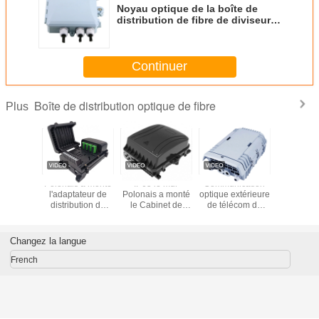
Noyau optique de la boîte de
distribution de fibre de diviseur
de PLC IP65 FTTH 8
Continuer
Boîte de distribution optique de fibre
Plus
T FTTH
Polonais a monté
IP65 le mur
Communication
KEXINT I
Optique
l'adaptateur de
Polonais a monté
optique extérieure
met 
e De
distribution de
le Cabinet de
de télécom de
communica
tion KXT-
fibre de boîte de
distribution de
boîte de
mur de 
 Noyaux
noyaux optiques
fibre optique de
distribution de
optique P
ur IP68
de Sc 16 ou de
fermeture
fibre de PLC IP65
de corps d
Changez la langue
e Noir
noyaux de LC 32
d'épissure
de FTTH
de distrib
fermet
French
d'épissur