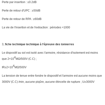
Perte par insertion : ≤0.2dB
Perte de retour d'UPC : ≥50dB
Perte de retour de RPA : ≥60dB
La vie de l'insertion et de l'extraction : périodes >1000
3,
fiche technique technique à l'épreuve des tonnerres
Le dispositif au sol est isolé avec l'armoire, résistance d'isolement est moins
4
que 2×10
MΩ/500V (C.C) ;
4
IR≥2×10
MΩ/500V
La tension de tenue entre fondre le dispositif et l'armoire est aucune moins que
3000V (C.C) /min, aucune piqûre, aucune étincelle de rupture ; U≥3000V