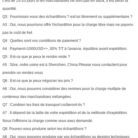
c'est de 15-20 jours si les marchandises ne sont pas en stock, il est selon la
quantité.
Q3 : Fournissez-vous des échantillons ? est-lui librement ou supplémentaire ?
A3 : Oui, nous pourrions offrir l'échantillon pour la charge libre mais ne payons
pas le coût de fret.
Q4 : Quelles sont vos conditions de paiement ?
A4 : Payment=1000USD<>, 30% T/T à l'avance, équilibre avant expédition.
Q5 : Est-ce que je peux te rendre visite ?
A5 : Sûre, notre usine est à Shenzhen, China.Pliease nous contactent pour
prendre un rendez-vous.
Q6 : Est-ce que je peux négocier les prix ?
A6 : Oui, nous pouvons considérer des remises pour la charge multiple de
conteneur des marchandises mélangées.
Q7 : Combien les frais de transport coûteront-ils ?
A7 : Il dépend de la taille de votre expédition et de la méthode d'expédition.
Nous t'offrirons la charge comme vous avez demandé.
Q8. Pouvez-vous produire selon les échantillons ?
A8 : Oui, nous pouvons produire par vos échantillons ou dessins techniques.