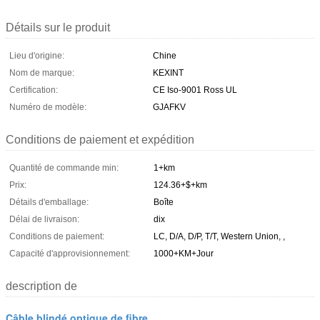
Détails sur le produit
Lieu d'origine:
Chine
Nom de marque:
KEXINT
Certification:
CE Iso-9001 Ross UL
Numéro de modèle:
GJAFKV
Conditions de paiement et expédition
Quantité de commande min:
1+km
Prix:
124.36+$+km
Détails d'emballage:
Boîte
Délai de livraison:
dix
Conditions de paiement:
LC, D/A, D/P, T/T, Western Union, ,
Capacité d'approvisionnement:
1000+KM+Jour
description de
Câble blindé optique de fibre