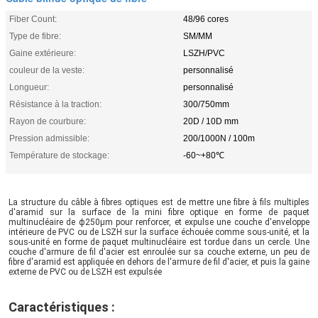
Fiber Count:
48/96 cores
Type de fibre:
SM/MM
Gaine extérieure:
LSZH/PVC
couleur de la veste:
personnalisé
Longueur:
personnalisé
Résistance à la traction:
300/750mm
Rayon de courbure:
20D / 10D mm
Pression admissible:
200/1000N / 100m
Température de stockage:
-60~+80℃
La structure du câble à fibres optiques est de mettre une fibre à fils multiples 
d'aramid sur la surface de la mini fibre optique en forme de paquet 
multinucléaire de ф250μm pour renforcer, et expulse une couche d'enveloppe 
intérieure de PVC ou de LSZH sur la surface échouée comme sous-unité, et la 
sous-unité en forme de paquet multinucléaire est tordue dans un cercle. Une 
couche d'armure de fil d'acier est enroulée sur sa couche externe, un peu de 
fibre d'aramid est appliquée en dehors de l'armure de fil d'acier, et puis la gaine 
externe de PVC ou de LSZH est expulsée
Caractéristiques :