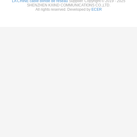
LA CHINE câble blindé de réseau
Supplier. Copyright © 2019 - 2025
SHENZHEN KXIND COMMUNICATIONS CO.,LTD.
All rights reserved. Developed by
ECER