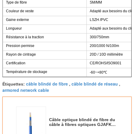
Type de fibre
SM/MM
Couleur de veste
Adapté aux besoins du clie
Gaine externe
LSZH /PVC
Longueur
Adapté aux besoins du clie
Résistance à la traction
300/750mm
Pression permise
200/1000 N/100m
Rayon de cintrage
20D / 10D millimètre
Certification
CE/ROHS/ISO9001
Température de stockage
-60~+80℃
câble blindé de fibre
câble blindé de réseau
Étiquettes:
,
,
armored network cable
Câble optique blindé de fibre du
câble à fibres optiques GJAFKV
48 96 de paquet multinucléaire
d'intérieur de noyaux de KEXINT