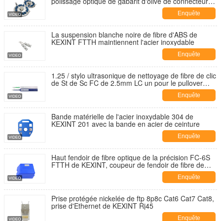
polissage optique de gabarit d'olive de connecteur
rapidement
Enquête
maintenant
La suspension blanche noire de fibre d'ABS de
KEXINT FTTH maintiennent l'acier inoxydable
Enquête
maintenant
1.25 / stylo ultrasonique de nettoyage de fibre de clic
de St de Sc FC de 2.5mm LC un pour le pullover
optique
Enquête
maintenant
Bande matérielle de l'acier inoxydable 304 de
KEXINT 201 avec la bande en acier de ceinture
Enquête
maintenant
Haut fendoir de fibre optique de la précision FC-6S
FTTH de KEXINT, coupeur de fendoir de fibre de
câble
Enquête
maintenant
Prise protégée nickelée de ftp 8p8c Cat6 Cat7 Cat8,
prise d'Ethernet de KEXINT Rj45
Enquête