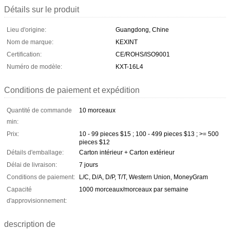
Détails sur le produit
Lieu d'origine:
Guangdong, Chine
Nom de marque:
KEXINT
Certification:
CE/ROHS/ISO9001
Numéro de modèle:
KXT-16L4
Conditions de paiement et expédition
Quantité de commande
10 morceaux
min:
Prix:
10 - 99 pieces $15 ; 100 - 499 pieces $13 ; >= 500
pieces $12
Détails d'emballage:
Carton intérieur + Carton extérieur
Délai de livraison:
7 jours
Conditions de paiement:
L/C, D/A, D/P, T/T, Western Union, MoneyGram
Capacité
1000 morceaux/morceaux par semaine
d'approvisionnement:
description de