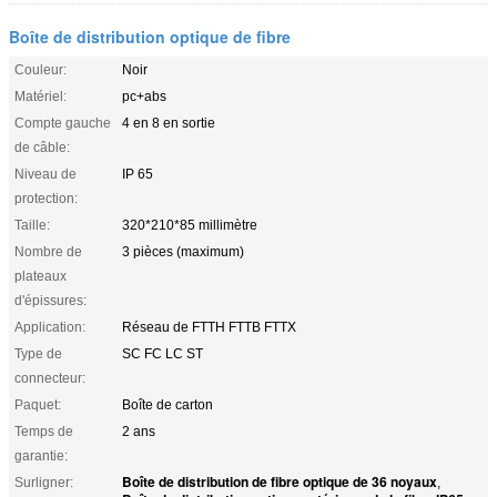
Boîte de distribution optique de fibre
Couleur:
Noir
Matériel:
pc+abs
Compte gauche
4 en 8 en sortie
de câble:
Niveau de
IP 65
protection:
Taille:
320*210*85 millimètre
Nombre de
3 pièces (maximum)
plateaux
d'épissures:
Application:
Réseau de FTTH FTTB FTTX
Type de
SC FC LC ST
connecteur:
Paquet:
Boîte de carton
Temps de
2 ans
garantie:
Boîte de distribution de fibre optique de 36 noyaux
Surligner:
,