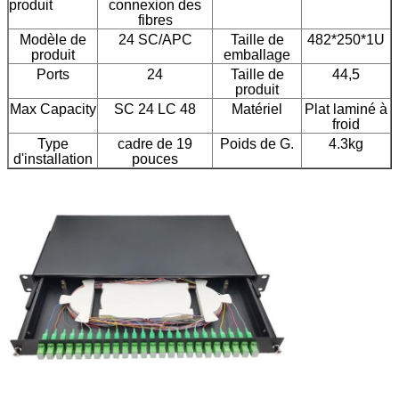
produit
connexion des
fibres
Modèle de
24 SC/APC
Taille de
482*250*1U
produit
emballage
Ports
24
Taille de
44,5
produit
Max Capacity
SC 24 LC 48
Matériel
Plat laminé à
froid
Type
cadre de 19
Poids de G.
4.3kg
d'installation
pouces