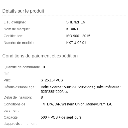
Détails sur le produit
Lieu d'origine:
SHENZHEN
Nom de marque:
KEXINT
Certification:
ISO-9001-2015
Numéro de modèle:
KXT-U-02 01
Conditions de paiement et expédition
Quantité de commande
10
min:
Prix:
$+25.15+PCS
Détails d'emballage:
Boîte externe : 530*290*295/5pcs ; Boîte intérieure :
525*285*290/pcs
Délai de livraison:
8
Conditions de
T/T, D/A, D/P, Western Union, MoneyGram, L/C
paiement:
Capacité
500 + PCS + de sept jours
d'approvisionnement: