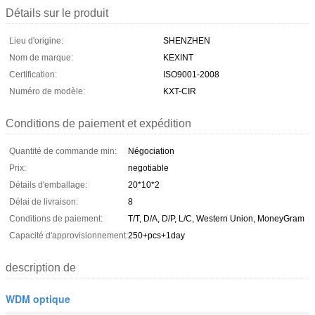
Détails sur le produit
Lieu d'origine:
SHENZHEN
Nom de marque:
KEXINT
Certification:
ISO9001-2008
Numéro de modèle:
KXT-CIR
Conditions de paiement et expédition
Quantité de commande min:
Négociation
Prix:
negotiable
Détails d'emballage:
20*10*2
Délai de livraison:
8
Conditions de paiement:
T/T, D/A, D/P, L/C, Western Union, MoneyGram
Capacité d'approvisionnement:
250+pcs+1day
description de
WDM optique