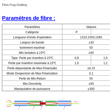
Fibre Frag Gratting
Paramètres de fibre :
Paramètres
Valeurs
Catégorie
P
Longueur d'onde d'opération
1310,1550,1585
Largeur de bande
±30
Isolement maximal
50
Min.Isolation à 23℃
≥40
Type. Perte par insertion à 23℃
0,8
1,0
Perte par insertion maximale à 23℃
1,0
1,2
Perte dépendante de Max.Polarizatio
≤0.15
Mode Despersion de Max.Polarization
0,1
Perte de Min.Return
50
Min.Directivity
≥50
Manipulation de puissance
≤300