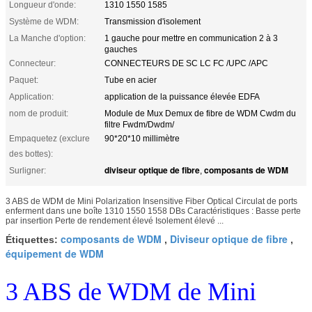
Longueur d'onde:
1310 1550 1585
Système de WDM:
Transmission d'isolement
La Manche d'option:
1 gauche pour mettre en communication 2 à 3
gauches
Connecteur:
CONNECTEURS DE SC LC FC /UPC /APC
Paquet:
Tube en acier
Application:
application de la puissance élevée EDFA
nom de produit:
Module de Mux Demux de fibre de WDM Cwdm du
filtre Fwdm/Dwdm/
Empaquetez (exclure
90*20*10 millimètre
des bottes):
diviseur optique de fibre
composants de WDM
Surligner:
,
3 ABS de WDM de Mini Polarization Insensitive Fiber Optical Circulat de ports
enferment dans une boîte 1310 1550 1558 DBs Caractéristiques : Basse perte
par insertion Perte de rendement élevé Isolement élevé ...
composants de WDM
Diviseur optique de fibre
Étiquettes:
,
,
équipement de WDM
3 ABS de WDM de Mini