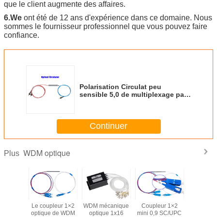
que le client augmente des affaires.
6.We
ont été de 12 ans d'expérience dans ce domaine. Nous
sommes le fournisseur professionnel que vous pouvez faire
confiance.
Polarisation Circulat peu
sensible 5,0 de multiplexage par
répartition en longueur d'onde de
3 ports 1585 DBs
Continuer
WDM optique
Plus
Le coupleur 1×2
WDM mécanique
Coupleur 1×2
Le couple
optique de WDM
optique 1x16
mini 0,9 SC/UPC
optique 