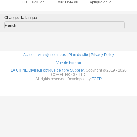
FBT 10/90 de
1x32 OM4 du
optique de la
FBT 10/
réseau de CATV a
commutateur FSW
puissance FBT
réseau de
fondu les paquets
1x24 de fibre de
20/80 de fibre non
fondu les 
coniques de
la perte 30dB de
uniforme de
coniqu
Changez la langue
diviseur
retour
Dwdm
divis
French
Accueil
|
Au sujet de nous
|
Plan du site
|
Privacy Policy
Vue de bureau
LA CHINE Diviseur optique de fibre Supplier.
Copyright © 2019 - 2026
COMELINK CO.,LTD.
All rights reserved. Developed by
ECER