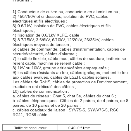
1)
Conducteur de cuivre nu, conducteur en aluminium nu ;
2) 450/750V et ci-dessous, isolation de PVC, cables
électriques et fils électriques ;
3) 0.6/1kV, isolation de PVC, cables électriques et fils
électriques ;
4) l'isolation de 0.6/1kV XLPE, cable ;
5) 8.7/15kV, 3.6/6kV, 6/10kV, 12/20kV, 26/35kV, cables
électriques moyens de tension ;
6) câbles de commande, câbles d'instrumentation, câbles de
sécurité/sécurité, câbles d'alarme ;
7) le câble flexible, câble mou, câbles de soudure, batterie se
relient câble, machine se relient câble ;
8) 1kV ou 10kV, groupe aérien/câbles empaquetés ;
9) les câbles résistants au feu, câbles ignifuges, mettent le feu
aux câbles évalués, câbles de LSZH, câbles solaires,
Les câbles de RoHS, câbles de protection de l'environnement,
irradiation ont réticulé des câbles ;
10) câbles de communication :
a. câbles de réseau : Chat 5, chat 5e, câbles du chat 6 ;
b. câbles téléphoniques : Câbles de 2 paires, de 4 paires, de 8
paires, de 10 paires et de 20 paires ;
c. câbles coaxiaux de liaison : SYV75-5, SYWV75-5, RG6,
RG11, RG59 câble.
Taille de conducteur
0.40- 0.51mm