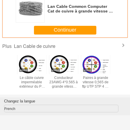
Lan Cable Common Computer
Cat de cuivre à grande vitesse 6
fils de câble Ethernet a employé
0.505mm
Continuer
Lan Cable de cuivre
Plus
blindé
Le câble cuivre
Conducteur
Paires à grande
Réseau
du câble
imperméable
23AWG 4*0.565 à
vitesse 0,565 de
Cable R
t5e Cat6
extérieur du PE
grande vitesse
ftp UTP STP 4 de
cuivre éle
fibre de
Cat5e, a protégé
imperméable
Lan Network
de CAT5 
P SFTP
la grande vitesse
extérieur de câble
Cable Common
100
UTP
de Lan Cable
Ethernet d'UTP
Computer Cat6
Transmi
Changez la langue
UTP 24AWG
Cat6 de PE
d'en cuivre
23AWG 
French