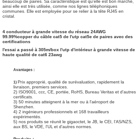
beaucoup de paires. Sa caractéristique est qu'elle est bon marché,
ainsi elle est très utilisée, comme nos lignes téléphoniques
communes. Elle est employée pour se relier à la tête RJ45 en
cristal.
4 conducteur à grande vitesse du réseau 24AWG
99.99%copper du câble cat5 de l'utp cat5e de paires avec des
certifications
l'essai a passé à 305m/box l'utp d'intérieur à grande vitesse de
haute qualité de cat6 23awg
Avantages :
Prix approprié, qualité de surévaluation, rapidement la
1)
livraison, premiers services.
2) ISO9001, ccc, CE, portée, RoHS, Bureau Veritas et d'autres
certificats.
3) 50 minutes atteignent à la mer ou à l'aéroport de
Shenzhen.
4) 2 ingénieurs professionnels et 168 travailleurs
expérimentés.
5) nos produits se réunit le gigaoctet, le JB, le CEI, l'AS/NZS,
aux BS, le VDE, l'UL et d'autres normes.
Produits :