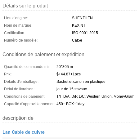
Détails sur le produit
Lieu d'origine:
SHENZHEN
Nom de marque:
KEXINT
Certification:
ISO-9001-2015
Numéro de modèle:
Cat5e
Conditions de paiement et expédition
Quantité de commande min:
20*305 m
Prix:
$+44.87+1pcs
Détails d'emballage:
Sachet et carton en plastique
Délai de livraison:
jour de 15 travaux
Conditions de paiement:
T/T, D/A, D/P, L/C, Western Union, MoneyGram
Capacité d'approvisionnement:
450+ BOX+1day
description de
Lan Cable de cuivre