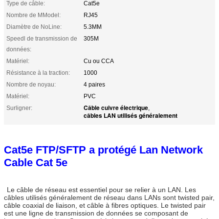
Type de câble:
Cat5e
Nombre de MModel:
RJ45
Diamètre de NoLine:
5.3MM
Speedl de transmission de
305M
données:
Matériel:
Cu ou CCA
Résistance à la traction:
1000
Nombre de noyau:
4 paires
Matériel:
PVC
Câble cuivre électrique
Surligner:
,
câbles LAN utilisés généralement
Cat5e FTP/SFTP a protégé Lan Network
Cable Cat 5e
Le câble de réseau est essentiel pour se relier à un LAN. Les
câbles utilisés généralement de réseau dans LANs sont twisted pair,
câble coaxial de liaison, et câble à fibres optiques. Le twisted pair
est une ligne de transmission de données se composant de